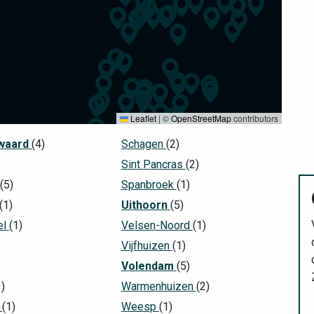
Leaflet
|
©
OpenStreetMap
contributors
waard
(4)
Schagen
(2)
Sint Pancras
(2)
(5)
Spanbroek
(1)
(1)
Uithoorn
(5)
el
(1)
Velsen-Noord
(1)
Vijfhuizen
(1)
)
Volendam
(5)
1)
Warmenhuizen
(2)
e
(1)
Weesp
(1)