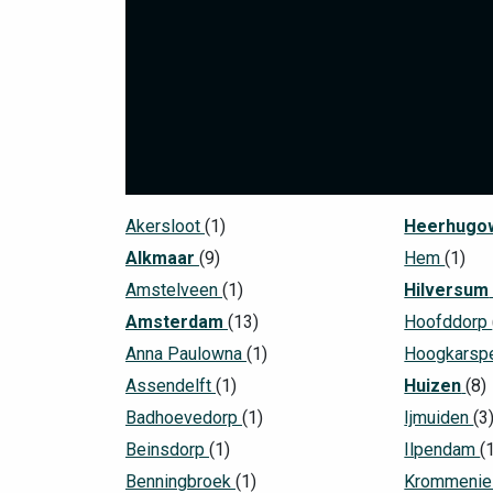
Akersloot
(1)
Heerhugo
Alkmaar
(9)
Hem
(1)
Amstelveen
(1)
Hilversum
Amsterdam
(13)
Hoofddorp
Anna Paulowna
(1)
Hoogkarsp
Assendelft
(1)
Huizen
(8)
Badhoevedorp
(1)
Ijmuiden
(3
Beinsdorp
(1)
Ilpendam
(
Benningbroek
(1)
Krommeni