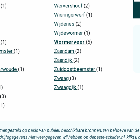
r
(1)
Wervershoof
(2)
Wieringerwerf
(1)
Wijdenes
(2)
Wijdewormer
(1)
k
(1)
Wormerveer
(5)
mster
(1)
Zaandam
(2)
)
Zaandijk
(2)
arwoude
(1)
Zuidoostbeemster
(1)
Zwaag
(3)
1)
Zwaagdijk
(1)
d
(3)
(1)
amengesteld op basis van publiek beschikbare bronnen, ten behoeve van de 
edrijfsgegevens niet weergegeven wil hebben op debeste-schilder.nl, klikt u