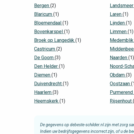
Bergen
(2)
Landsmee
Blaricum
(1)
Laren
(1)
Bloemendaal
(1)
Lijnden
(1)
Bovenkarspel
(1)
Limmen
(1)
Broek op Langedijk
(1)
Medembli
Castricum
(2)
Middenbee
De Goorn
(3)
Naarden
(1
Den Helder
(1)
Noord-Sch
Diemen
(1)
Obdam
(3)
Duivendrecht
(1)
Oostzaan
(
Haarlem
(3)
Purmeren
Heemskerk
(1)
Rijsenhout
De gegevens op debeste-schilder.nl zijn met zorg s
Indien uw bedrijfsgegevens incorrect zijn, of u de b