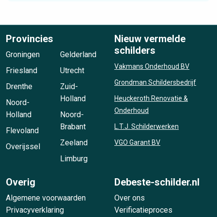
Provincies
Nieuw vermelde
schilders
Groningen
Gelderland
Vakmans Onderhoud BV
Friesland
Utrecht
Grondman Schildersbedrijf
Drenthe
Zuid-
Holland
Heuckeroth Renovatie &
Noord-
Onderhoud
Holland
Noord-
Brabant
L.T.J. Schilderwerken
Flevoland
Zeeland
VGO Garant BV
Overijssel
Limburg
Overig
Debeste-schilder.nl
Algemene voorwaarden
Over ons
Privacyverklaring
Verificatieproces