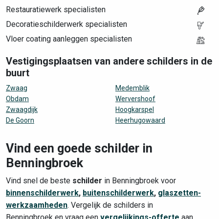
Restauratiewerk specialisten
Decoratieschilderwerk specialisten
Vloer coating aanleggen specialisten
Vestigingsplaatsen van andere schilders in de
buurt
Zwaag
Medemblik
Obdam
Wervershoof
Zwaagdijk
Hoogkarspel
De Goorn
Heerhugowaard
Vind een goede schilder in
Benningbroek
Vind snel de beste
schilder
in Benningbroek voor
binnenschilderwerk
,
buitenschilderwerk
,
glaszetten-
werkzaamheden
. Vergelijk de schilders in
Benningbroek en vraag een
vergelijkings-offerte
aan