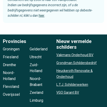
Indien uw bedrijfsgegevens incorrect zijn, of u de
bedrijfsgegevens niet weergegeven wil hebben op debeste-
schilder.nl, klikt u dan
hier
.
Provincies
Nieuw vermelde
schilders
Groningen
Gelderland
Vakmans Onderhoud BV
Friesland
Utrecht
Grondman Schildersbedrijf
Drenthe
Zuid-
Holland
Heuckeroth Renovatie &
Noord-
Onderhoud
Holland
Noord-
Brabant
L.T.J. Schilderwerken
Flevoland
Zeeland
VGO Garant BV
Overijssel
Limburg