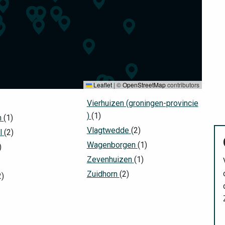
Leaflet
|
©
OpenStreetMap
contributors
Vierhuizen (groningen-provincie
)
(1)
m
(1)
Vlagtwedde
(2)
al
(2)
Wagenborgen
(1)
)
Zevenhuizen
(1)
Zuidhorn
(2)
2)