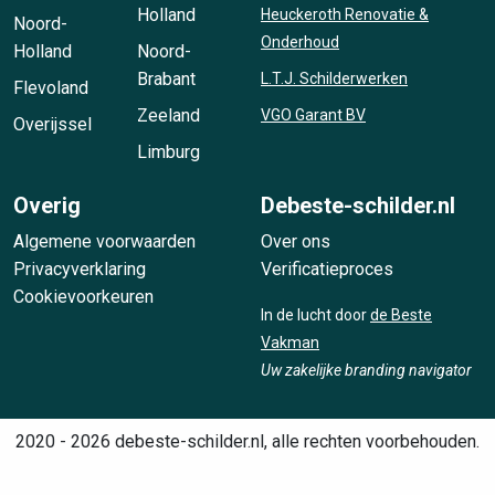
Holland
Heuckeroth Renovatie &
Noord-
Onderhoud
Holland
Noord-
Brabant
L.T.J. Schilderwerken
Flevoland
Zeeland
VGO Garant BV
Overijssel
Limburg
Overig
Debeste-schilder.nl
Algemene voorwaarden
Over ons
Privacyverklaring
Verificatieproces
Cookievoorkeuren
In de lucht door
de Beste
Vakman
Uw zakelijke branding navigator
2020 - 2026 debeste-schilder.nl, alle rechten voorbehouden.