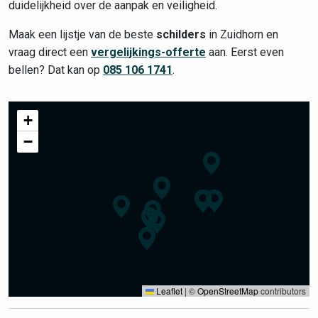
duidelijkheid over de aanpak en veiligheid.
Maak een lijstje van de beste
schilders
in Zuidhorn en
vraag direct een
vergelijkings-offerte
aan. Eerst even
bellen? Dat kan op
085 106 1741
.
+
−
Leaflet
|
©
OpenStreetMap
contributors