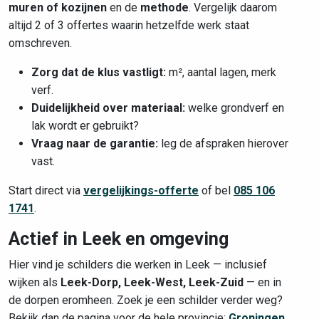
muren of kozijnen
en de
methode
. Vergelijk daarom
altijd 2 of 3 offertes waarin hetzelfde werk staat
omschreven.
Zorg dat de klus vastligt:
m², aantal lagen, merk
verf.
Duidelijkheid over materiaal:
welke grondverf en
lak wordt er gebruikt?
Vraag naar de garantie:
leg de afspraken hierover
vast.
Start direct via
vergelijkings-offerte
of bel
085 106
1741
.
Actief in Leek en omgeving
Hier vind je schilders die werken in Leek — inclusief
wijken als
Leek-Dorp, Leek-West, Leek-Zuid
— en in
de dorpen eromheen. Zoek je een schilder verder weg?
Bekijk dan de pagina voor de hele provincie:
Groningen
.