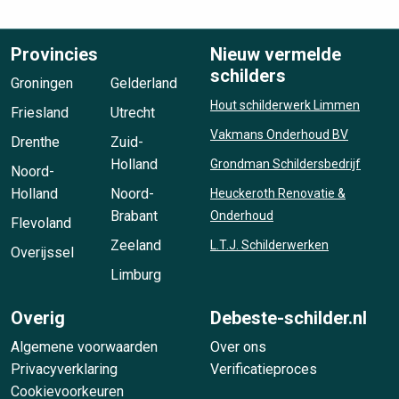
Provincies
Nieuw vermelde
schilders
Groningen
Gelderland
Hout schilderwerk Limmen
Friesland
Utrecht
Vakmans Onderhoud BV
Drenthe
Zuid-
Holland
Grondman Schildersbedrijf
Noord-
Holland
Noord-
Heuckeroth Renovatie &
Brabant
Onderhoud
Flevoland
Zeeland
L.T.J. Schilderwerken
Overijssel
Limburg
Overig
Debeste-schilder.nl
Algemene voorwaarden
Over ons
Privacyverklaring
Verificatieproces
Cookievoorkeuren