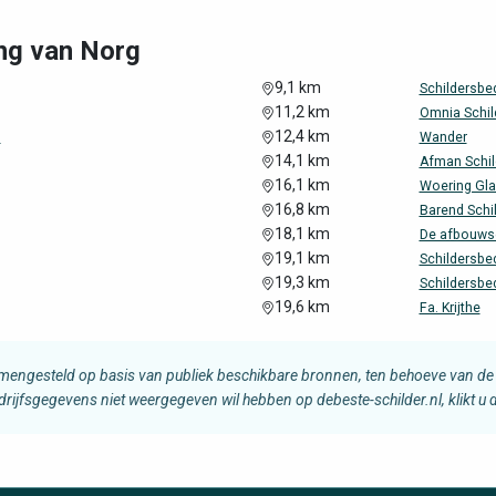
ing van Norg
9,1 km
Schildersbed
11,2 km
Omnia Schil
12,4 km
d
Wander
14,1 km
Afman Schil
16,1 km
Woering Gla
16,8 km
Barend Schi
18,1 km
De afbouws
19,1 km
Schildersbe
19,3 km
Schildersbe
19,6 km
Fa. Krijthe
amengesteld op basis van publiek beschikbare bronnen, ten behoeve van de 
edrijfsgegevens niet weergegeven wil hebben op debeste-schilder.nl, klikt u