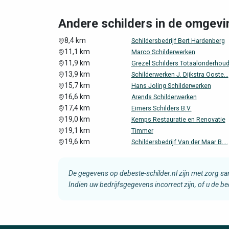
Andere schilders in de omgev
8,4 km
Schildersbedrijf Bert Hardenberg
11,1 km
Marco Schilderwerken
11,9 km
Grezel Schilders Totaalonderhou
13,9 km
Schilderwerken J. Dijkstra Ooste...
15,7 km
Hans Joling Schilderwerken
16,6 km
Arends Schilderwerken
17,4 km
Eimers Schilders B.V.
19,0 km
Kemps Restauratie en Renovatie
19,1 km
Timmer
19,6 km
Schildersbedrijf Van der Maar B....
De gegevens op debeste-schilder.nl zijn met zorg s
Indien uw bedrijfsgegevens incorrect zijn, of u de b