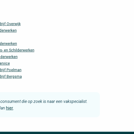
rijf Overwijk
derwerken
derwerken
s- en Schilderwerken
lderwerken
ervice
drijf Poelman
drijf Bergsma
consument die op zoek is naar een vakspecialist.
 dan
hier
.