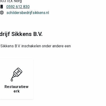
9331EX Norg
0592 612 830
schildersbedrijfsikkens.nl
rijf Sikkens B.V.
f Sikkens B.V. inschakelen onder andere een
Restauratiew
erk