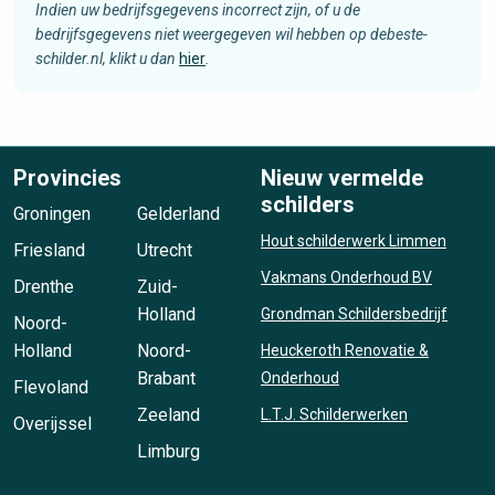
Indien uw bedrijfsgegevens incorrect zijn, of u de
bedrijfsgegevens niet weergegeven wil hebben op debeste-
schilder.nl, klikt u dan
hier
.
Provincies
Nieuw vermelde
schilders
Groningen
Gelderland
Hout schilderwerk Limmen
Friesland
Utrecht
Vakmans Onderhoud BV
Drenthe
Zuid-
Holland
Grondman Schildersbedrijf
Noord-
Holland
Noord-
Heuckeroth Renovatie &
Brabant
Onderhoud
Flevoland
Zeeland
L.T.J. Schilderwerken
Overijssel
Limburg