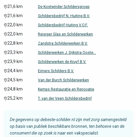
21,6 km
De Kostwinder Schildersgroep
21,6 km
Schildersbedrijf N. Huiting B.V.
22,0 km
Schildersbedrijf Huiting V.O.F.
22,0 km
Reisiger Glas en Schilderwerken
22,8 km
Zandstra Schilderwerken B.V.
23,3 km
Schilderwerken J. Dijkstra Ooste...
23,9 km
Schilderwerken de Kruyf B.V.
24,4 km
Eimers Schilders B.V.
24,5 km
Van der Burch Schilderwerken
24,8 km
Kemps Restauratie en Renovatie
25,2 km
T. van der Veen Schildersbedrijf
De gegevens op debeste-schilder.nl zijn met zorg samengesteld
op basis van publiek beschikbare bronnen, ten behoeve van de
consument die op zoek is naar een vakspecialist.