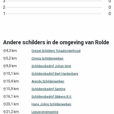
3
0
2
0
1
0
Andere schilders in de omgeving van Rolde
4,3 km
Grezel Schilders Totaalonderhoud
5,2 km
Omnia Schilderwerken
9,0 km
Schildersbedrijf Johan Smit
10,1 km
Schildersbedrijf Bert Hardenberg
10,4 km
Arends Schilderwerken
15,9 km
Schildersbedrijf Santing
16,1 km
Schildersbedrijf Sikkens B.V.
20,1 km
Hans Joling Schilderwerken
21,2 km
Leeuw-engineering