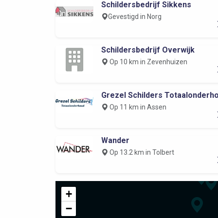
Schildersbedrijf Sikkens
Gevestigd in Norg
Schildersbedrijf Overwijk
Op 10 km in Zevenhuizen
Grezel Schilders Totaalonderh
Op 11 km in Assen
Wander
Op 13.2 km in Tolbert
+
−