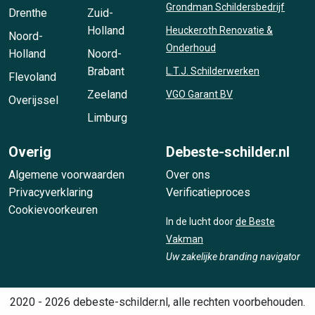
Grondman Schildersbedrijf
Drenthe
Zuid-
Holland
Heuckeroth Renovatie &
Noord-
Onderhoud
Holland
Noord-
Brabant
L.T.J. Schilderwerken
Flevoland
Zeeland
VGO Garant BV
Overijssel
Limburg
Overig
Debeste-schilder.nl
Algemene voorwaarden
Over ons
Privacyverklaring
Verificatieproces
Cookievoorkeuren
In de lucht door
de Beste
Vakman
Uw zakelijke branding navigator
2020 - 2026 debeste-schilder.nl, alle rechten voorbehouden.