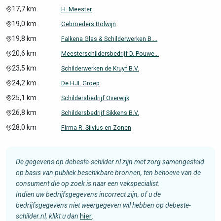
17,7 km
H. Meester
19,0 km
Gebroeders Bolwijn
19,8 km
Falkena Glas & Schilderwerken B....
20,6 km
Meesterschildersbedrijf D. Pouwe...
23,5 km
Schilderwerken de Kruyf B.V.
24,2 km
De HJL Groep
25,1 km
Schildersbedrijf Overwijk
26,8 km
Schildersbedrijf Sikkens B.V.
28,0 km
Firma R. Silvius en Zonen
De gegevens op debeste-schilder.nl zijn met zorg samengesteld
op basis van publiek beschikbare bronnen, ten behoeve van de
consument die op zoek is naar een vakspecialist.
Indien uw bedrijfsgegevens incorrect zijn, of u de
bedrijfsgegevens niet weergegeven wil hebben op debeste-
schilder.nl, klikt u dan
hier
.