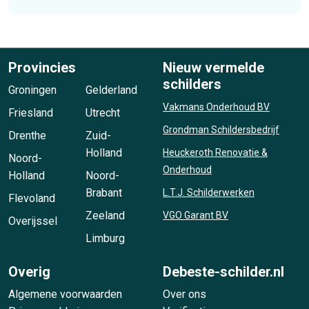
Provincies
Nieuw vermelde
schilders
Groningen
Gelderland
Vakmans Onderhoud BV
Friesland
Utrecht
Grondman Schildersbedrijf
Drenthe
Zuid-
Holland
Heuckeroth Renovatie &
Noord-
Onderhoud
Holland
Noord-
Brabant
L.T.J. Schilderwerken
Flevoland
Zeeland
VGO Garant BV
Overijssel
Limburg
Overig
Debeste-schilder.nl
Algemene voorwaarden
Over ons