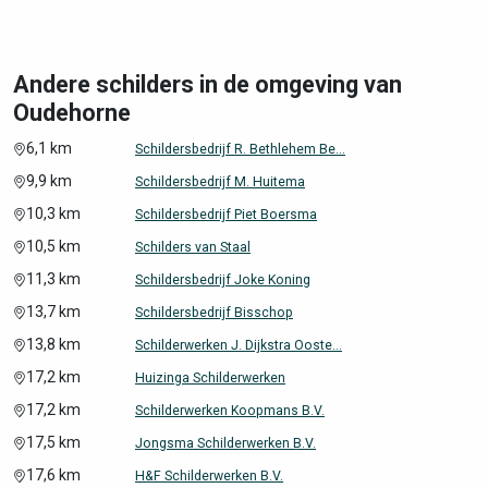
Andere schilders in de omgeving van
Oudehorne
6,1 km
Schildersbedrijf R. Bethlehem Be...
9,9 km
Schildersbedrijf M. Huitema
10,3 km
Schildersbedrijf Piet Boersma
10,5 km
Schilders van Staal
11,3 km
Schildersbedrijf Joke Koning
13,7 km
Schildersbedrijf Bisschop
13,8 km
Schilderwerken J. Dijkstra Ooste...
17,2 km
Huizinga Schilderwerken
17,2 km
Schilderwerken Koopmans B.V.
17,5 km
Jongsma Schilderwerken B.V.
17,6 km
H&F Schilderwerken B.V.