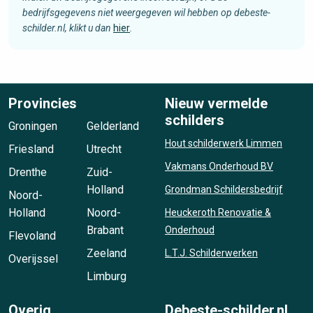
bedrijfsgegevens niet weergegeven wil hebben op debeste-
schilder.nl, klikt u dan
hier
.
Provincies
Nieuw vermelde
schilders
Groningen
Gelderland
Hout schilderwerk Limmen
Friesland
Utrecht
Vakmans Onderhoud BV
Drenthe
Zuid-
Holland
Grondman Schildersbedrijf
Noord-
Holland
Noord-
Heuckeroth Renovatie &
Brabant
Onderhoud
Flevoland
Zeeland
L.T.J. Schilderwerken
Overijssel
Limburg
Overig
Debeste-schilder.nl