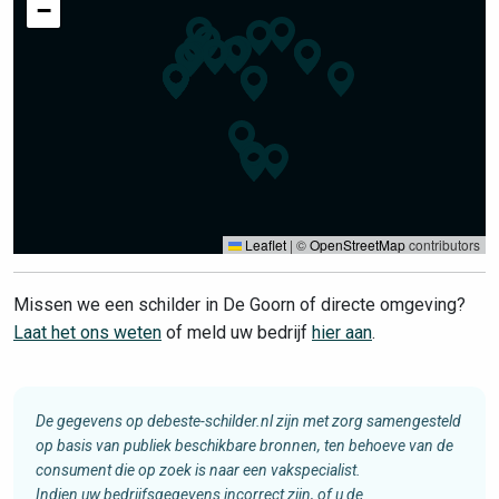
−
Leaflet
|
©
OpenStreetMap
contributors
Missen we een schilder in De Goorn of directe omgeving?
Laat het ons weten
of meld uw bedrijf
hier aan
.
De gegevens op debeste-schilder.nl zijn met zorg samengesteld
op basis van publiek beschikbare bronnen, ten behoeve van de
consument die op zoek is naar een vakspecialist.
Indien uw bedrijfsgegevens incorrect zijn, of u de