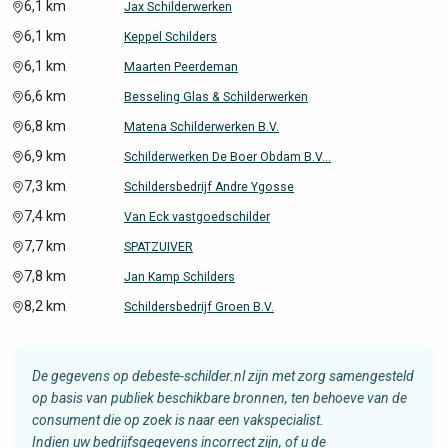
6,1 km
Jax Schilderwerken
6,1 km
Keppel Schilders
6,1 km
Maarten Peerdeman
6,6 km
Besseling Glas & Schilderwerken
6,8 km
Matena Schilderwerken B.V.
6,9 km
Schilderwerken De Boer Obdam B.V...
7,3 km
Schildersbedrijf Andre Ygosse
7,4 km
Van Eck vastgoedschilder
7,7 km
SPATZUIVER
7,8 km
Jan Kamp Schilders
8,2 km
Schildersbedrijf Groen B.V.
De gegevens op debeste-schilder.nl zijn met zorg samengesteld
op basis van publiek beschikbare bronnen, ten behoeve van de
consument die op zoek is naar een vakspecialist.
Indien uw bedrijfsgegevens incorrect zijn, of u de