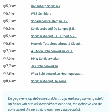
5,0 km
Danenberg Schilders
5,1 km
WSB Schilders
5,1 km
Schadeherstel Bergen B.V.
5,6 km
Schildersbedrijf De Langedijk B....
5,6 km
Schildersbedrijf Fa. Burgert & V...
5,8 km
Heukels Totaalonderhoud & Cleani...
7,3 km
A. Stoop Schilderwerken V.O.F.
7,5 km
HHW Schilderwerken
7,7 km
Jax Schilderwerken
7,8 km
Wiba Schilderwerken Heerhugowaar...
8,4 km
Schildersbedrijf Halsema
De gegevens op debeste-schilder.nl zijn met zorg samengesteld
op basis van publiek beschikbare bronnen, ten behoeve van de
consument die op zoek is naar een vakspecialist.