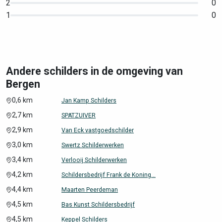
2
0
1
0
Andere schilders in de omgeving van
Bergen
0,6 km
Jan Kamp Schilders
2,7 km
SPATZUIVER
2,9 km
Van Eck vastgoedschilder
3,0 km
Swertz Schilderwerken
3,4 km
Verlooij Schilderwerken
4,2 km
Schildersbedrijf Frank de Koning...
4,4 km
Maarten Peerdeman
4,5 km
Bas Kunst Schildersbedrijf
4,5 km
Keppel Schilders