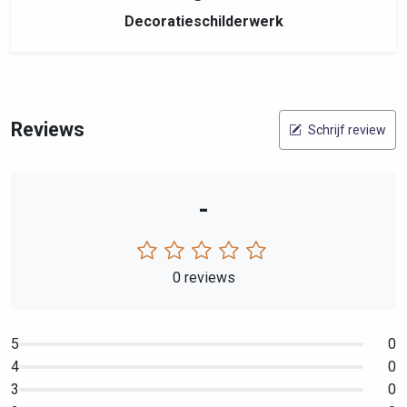
Decoratieschilderwerk
Reviews
Schrijf review
-
0 reviews
5
0
4
0
3
0