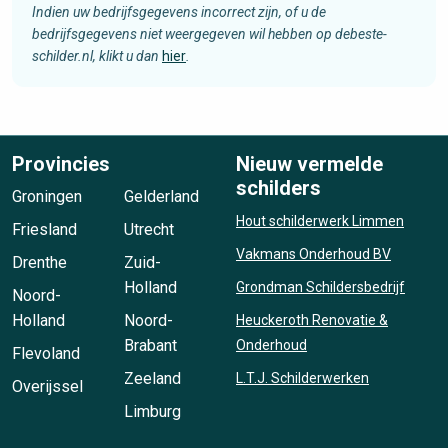
Indien uw bedrijfsgegevens incorrect zijn, of u de
bedrijfsgegevens niet weergegeven wil hebben op debeste-
schilder.nl, klikt u dan
hier
.
Provincies
Nieuw vermelde
schilders
Groningen
Gelderland
Hout schilderwerk Limmen
Friesland
Utrecht
Vakmans Onderhoud BV
Drenthe
Zuid-
Holland
Grondman Schildersbedrijf
Noord-
Holland
Noord-
Heuckeroth Renovatie &
Brabant
Onderhoud
Flevoland
Zeeland
L.T.J. Schilderwerken
Overijssel
Limburg