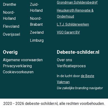
Grondman Schildersbedrijf
Drenthe
Zuid-
Holland
Heuckeroth Renovatie &
Noord-
Onderhoud
Holland
Noord-
Brabant
L.T.J. Schilderwerken
Flevoland
Zeeland
VGO Garant BV
Overijssel
Limburg
Overig
Debeste-schilder.nl
Algemene voorwaarden
Over ons
Privacyverklaring
Verificatieproces
Cookievoorkeuren
In de lucht door
de Beste
Vakman
Uw zakelijke branding navigator
2020 - 2026 debeste-schilder.nl, alle rechten voorbehouden.