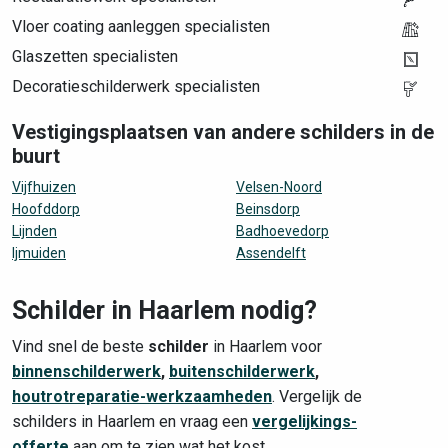
Vloer coating aanleggen specialisten
Glaszetten specialisten
Decoratieschilderwerk specialisten
Vestigingsplaatsen van andere schilders in de
buurt
Vijfhuizen
Velsen-Noord
Hoofddorp
Beinsdorp
Lijnden
Badhoevedorp
Ijmuiden
Assendelft
Schilder in Haarlem nodig?
Vind snel de beste
schilder
in Haarlem voor
binnenschilderwerk
,
buitenschilderwerk
,
houtrotreparatie-werkzaamheden
. Vergelijk de
schilders in Haarlem en vraag een
vergelijkings-
offerte
aan om te zien wat het kost.