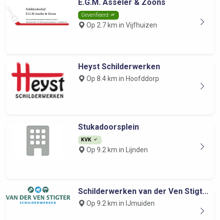
E.G.M. Asseler & Zoons
Geverifieerd
Op 2.7 km in Vijfhuizen
Heyst Schilderwerken
Op 8.4 km in Hoofddorp
Stukadoorsplein
KVK
Op 9.2 km in Lijnden
Schilderwerken van der Ven Stigt...
Op 9.2 km in IJmuiden