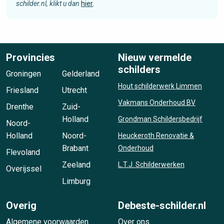
schilder.nl, klikt u dan
hier
.
Provincies
Nieuw vermelde
schilders
Groningen
Gelderland
Hout schilderwerk Limmen
Friesland
Utrecht
Vakmans Onderhoud BV
Drenthe
Zuid-
Holland
Grondman Schildersbedrijf
Noord-
Holland
Noord-
Heuckeroth Renovatie &
Brabant
Onderhoud
Flevoland
Zeeland
L.T.J. Schilderwerken
Overijssel
Limburg
Overig
Debeste-schilder.nl
Algemene voorwaarden
Over ons