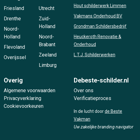
Hout schilderwerk Limmen
Friesland
Utrecht
Vakmans Onderhoud BV
Drenthe
Zuid-
Holland
Grondman Schildersbedrijf
Noord-
Holland
Noord-
Heuckeroth Renovatie &
Brabant
Onderhoud
Flevoland
Zeeland
L.T.J. Schilderwerken
Overijssel
Limburg
Overig
Debeste-schilder.nl
Algemene voorwaarden
Over ons
Privacyverklaring
Verificatieproces
Cookievoorkeuren
In de lucht door
de Beste
Vakman
Uw zakelijke branding navigator