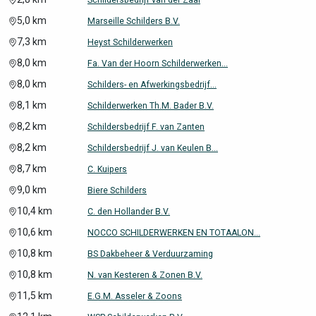
Schildersbedrijf van der Zaal
5,0 km
Marseille Schilders B.V.
7,3 km
Heyst Schilderwerken
8,0 km
Fa. Van der Hoorn Schilderwerken...
8,0 km
Schilders- en Afwerkingsbedrijf...
8,1 km
Schilderwerken Th.M. Bader B.V.
8,2 km
Schildersbedrijf F. van Zanten
8,2 km
Schildersbedrijf J. van Keulen B...
8,7 km
C. Kuipers
9,0 km
Biere Schilders
10,4 km
C. den Hollander B.V.
10,6 km
NOCCO SCHILDERWERKEN EN TOTAALON...
10,8 km
BS Dakbeheer & Verduurzaming
10,8 km
N. van Kesteren & Zonen B.V.
11,5 km
E.G.M. Asseler & Zoons