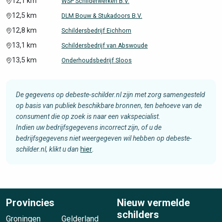
12,1 km
WSP Schilderwerken B.V.
12,5 km
DLM Bouw & Stukadoors B.V.
12,8 km
Schildersbedrijf Eichhorn
13,1 km
Schildersbedrijf van Abswoude
13,5 km
Onderhoudsbedrijf Sloos
De gegevens op debeste-schilder.nl zijn met zorg samengesteld
op basis van publiek beschikbare bronnen, ten behoeve van de
consument die op zoek is naar een vakspecialist.
Indien uw bedrijfsgegevens incorrect zijn, of u de
bedrijfsgegevens niet weergegeven wil hebben op debeste-
schilder.nl, klikt u dan
hier
.
Provincies
Nieuw vermelde
schilders
Groningen
Gelderland