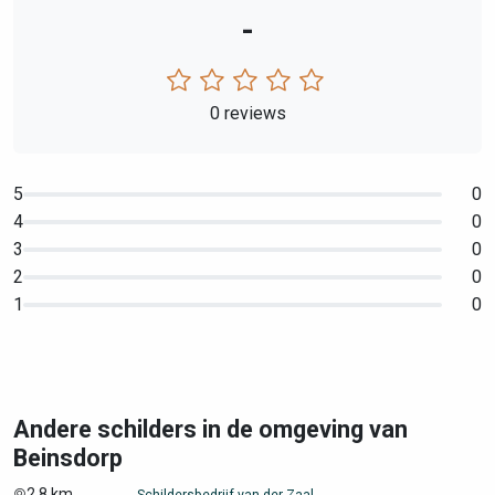
-
0 reviews
5
0
4
0
3
0
2
0
1
0
Andere schilders in de omgeving van
Beinsdorp
2,8 km