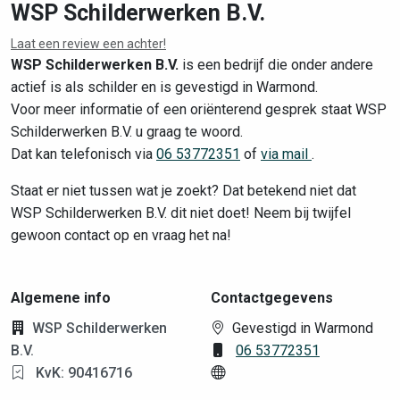
WSP Schilderwerken B.V.
Laat een review een achter!
Leaflet
|
©
OpenStreetMap
contributors
WSP Schilderwerken B.V.
is een bedrijf die onder andere
actief is als schilder en is gevestigd in Warmond.
Voor meer informatie of een oriënterend gesprek staat WSP
Schilderwerken B.V. u graag te woord.
Dat kan telefonisch via
06 53772351
of
via mail
.
Staat er niet tussen wat je zoekt? Dat betekend niet dat
WSP Schilderwerken B.V. dit niet doet! Neem bij twijfel
gewoon contact op en vraag het na!
Algemene info
Contactgegevens
WSP Schilderwerken
Gevestigd in Warmond
B.V.
06 53772351
KvK: 90416716