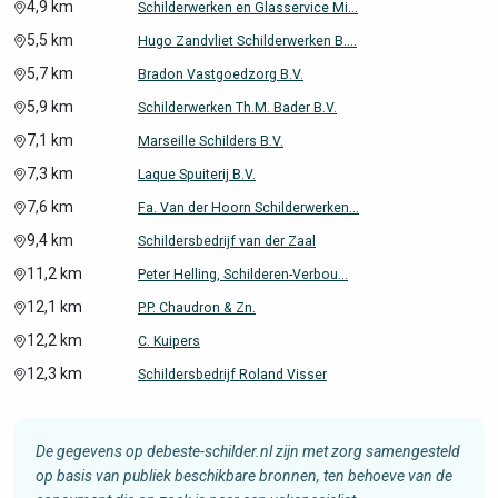
4,9 km
Schilderwerken en Glasservice Mi...
5,5 km
Hugo Zandvliet Schilderwerken B....
5,7 km
Bradon Vastgoedzorg B.V.
5,9 km
Schilderwerken Th.M. Bader B.V.
7,1 km
Marseille Schilders B.V.
7,3 km
Laque Spuiterij B.V.
7,6 km
Fa. Van der Hoorn Schilderwerken...
9,4 km
Schildersbedrijf van der Zaal
11,2 km
Peter Helling, Schilderen-Verbou...
12,1 km
P.P. Chaudron & Zn.
12,2 km
C. Kuipers
12,3 km
Schildersbedrijf Roland Visser
De gegevens op debeste-schilder.nl zijn met zorg samengesteld
op basis van publiek beschikbare bronnen, ten behoeve van de