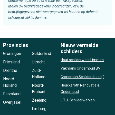
consument die op zoek is naar een vakspecialist.
Indien uw bedrijfsgegevens incorrect zijn, of u de
bedrijfsgegevens niet weergegeven wil hebben op debeste-
schilder.nl, klikt u dan
hier
.
Provincies
Nieuw vermelde
schilders
Groningen
Gelderland
Hout schilderwerk Limmen
Friesland
Utrecht
Vakmans Onderhoud BV
Drenthe
Zuid-
Holland
Grondman Schildersbedrijf
Noord-
Holland
Noord-
Heuckeroth Renovatie &
Brabant
Onderhoud
Flevoland
Zeeland
L.T.J. Schilderwerken
Overijssel
Limburg