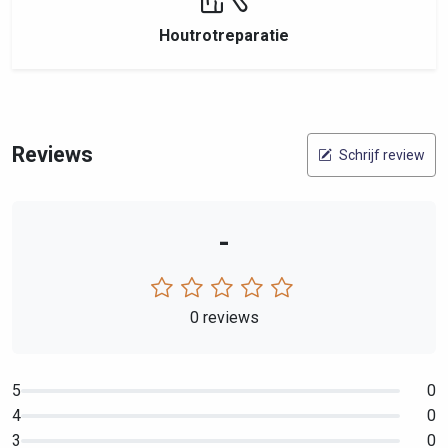
Houtrotreparatie
Reviews
Schrijf review
-
0 reviews
5
0
4
0
3
0