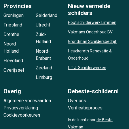
Provincies
Nieuw vermelde
schilders
Groningen
Gelderland
Hout schilderwerk Limmen
Friesland
Utrecht
Vakmans Onderhoud BV
Drenthe
Zuid-
Holland
Grondman Schildersbedrijf
Noord-
Holland
Noord-
Heuckeroth Renovatie &
Brabant
Onderhoud
Flevoland
Zeeland
L.T.J. Schilderwerken
Overijssel
Limburg
Overig
Debeste-schilder.nl
Algemene voorwaarden
Over ons
Privacyverklaring
Verificatieproces
Cookievoorkeuren
In de lucht door
de Beste
Vakman