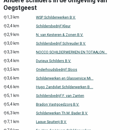
Andere schilders in de omgeving van
Oegstgeest
1,3 km
WSP Schilderwerken B.V.
2,4 km
Schildersbedrijf Kleur
2,9 km
N. van Kesteren & Zonen B.V.
3,0 km
Schildersbedrijf Schreuder B.V.
3,3 km
NOCCO SCHILDERWERKEN EN TOTAALON...
3,4 km
Durieux Schilders B.V.
3,5 km
Onderhoudsbedrijf Sloos
3,6 km
Schilderwerken en Glasservice Mi...
4,6 km
Hugo Zandvliet Schilderwerken B....
5,1 km
Schildersbedrijf F. van Zanten
5,4 km
Bradon Vastgoedzorg B.V.
6,3 km
Schilderwerken Th.M. Bader B.V.
7,1 km
Laque Spuiterij B.V.