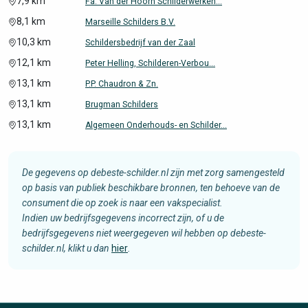
7,9 km
Fa. Van der Hoorn Schilderwerken...
8,1 km
Marseille Schilders B.V.
10,3 km
Schildersbedrijf van der Zaal
12,1 km
Peter Helling, Schilderen-Verbou...
13,1 km
P.P. Chaudron & Zn.
13,1 km
Brugman Schilders
13,1 km
Algemeen Onderhouds- en Schilder...
De gegevens op debeste-schilder.nl zijn met zorg samengesteld
op basis van publiek beschikbare bronnen, ten behoeve van de
consument die op zoek is naar een vakspecialist.
Indien uw bedrijfsgegevens incorrect zijn, of u de
bedrijfsgegevens niet weergegeven wil hebben op debeste-
schilder.nl, klikt u dan
hier
.