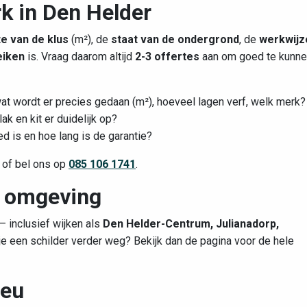
k in Den Helder
e van de klus
(m²), de
staat van de ondergrond
, de
werkwijz
eiken
is. Vraag daarom altijd
2-3 offertes
aan om goed te kunn
at wordt er precies gedaan (m²), hoeveel lagen verf, welk merk?
ak en kit er duidelijk op?
ed is en hoe lang is de garantie?
 of bel ons op
085 106 1741
.
n omgeving
— inclusief wijken als
Den Helder-Centrum, Julianadorp,
e een schilder verder weg? Bekijk dan de pagina voor de hele
ieu