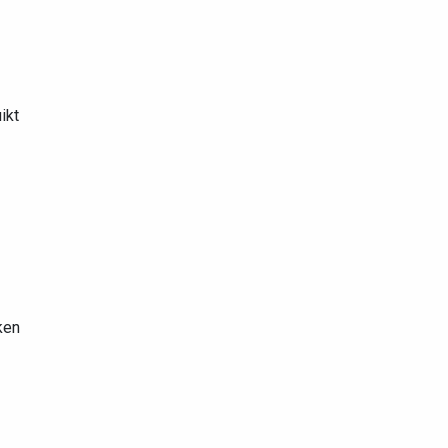
ikt
ken