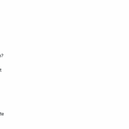
n?
t
te