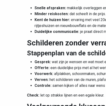
Snelle afspraken:
makkelijk overleggen en
Minder reiskosten:
dat scheelt in de prijs.
Kent de huizen hier:
ervaring met
veel 20
rijtjeshuizen en nieuwbouwflats
en de mater
Duidelijke communicatie:
je praat direct 
Schilderen zonder ver
Stappenplan van de schild
Gesprek:
wat zijn je wensen en wat moet 
Offerte:
een duidelijke prijs met al het wer
Voorwerk:
afplakken, schoonmaken, schure
Verven:
het schilderen van de muren, plaf
Controle:
samen kijken of alles naar wens 
Check:
let op strakke lijnen en een egale kleur.