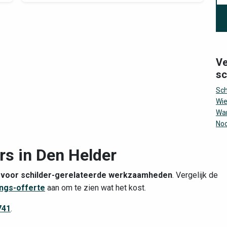
Ve
sc
Sc
Wie
Wa
No
rs in Den Helder
r
voor schilder-gerelateerde werkzaamheden
. Vergelijk de
ings-offerte
aan om te zien wat het kost.
741
.