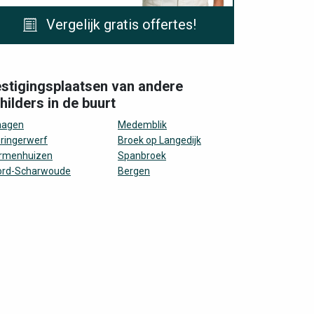
Vergelijk gratis offertes!
stigingsplaatsen van andere
hilders in de buurt
hagen
Medemblik
ringerwerf
Broek op Langedijk
rmenhuizen
Spanbroek
ord-Scharwoude
Bergen