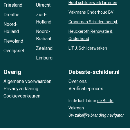
Hout schilderwerk Limmen
Friesland
Utrecht
Vakmans Onderhoud BV
Drenthe
Zuid-
Holland
Grondman Schildersbedrijf
Noord-
Holland
Noord-
Heuckeroth Renovatie &
Brabant
Onderhoud
Flevoland
Zeeland
L.T.J. Schilderwerken
Overijssel
Limburg
Overig
Debeste-schilder.nl
Algemene voorwaarden
Over ons
Privacyverklaring
Verificatieproces
Cookievoorkeuren
In de lucht door
de Beste
Vakman
Uw zakelijke branding navigator