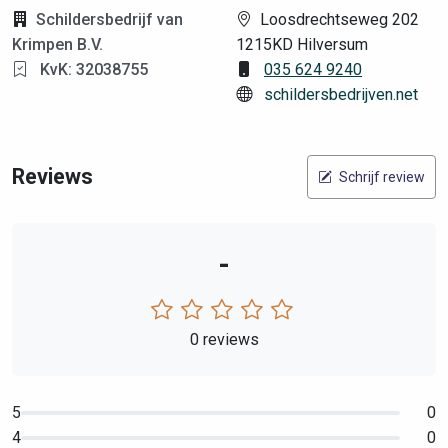
Schildersbedrijf van
Loosdrechtseweg 202
Krimpen B.V.
1215KD Hilversum
KvK: 32038755
035 624 9240
schildersbedrijven.net
Reviews
Schrijf review
-
0 reviews
5
0
4
0