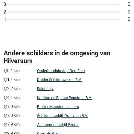
3
0
2
0
1
0
Andere schilders in de omgeving van
Hilversum
0,4 km
Onderhoudsbedrijf Bert Flink
1,1 km
Dolder Schilderwerken B.V.
2,2 km
Painteasy
4,1 km
Koridon en Rijerse Pensioen B.V.
7,0 km
Bakker Meesterschilders
7,0 km
Schildersbedrijf Oostveen B.V.
7,9 km
Aannemersbedrijf Everts
9,9 km
Corn. de Groot