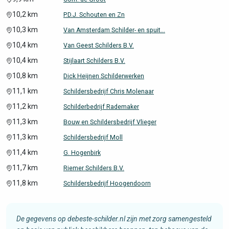
10,2 km
P.D.J. Schouten en Zn
10,3 km
Van Amsterdam Schilder- en spuit...
10,4 km
Van Geest Schilders B.V.
10,4 km
Stijlaart Schilders B.V.
10,8 km
Dick Heijnen Schilderwerken
11,1 km
Schildersbedrijf Chris Molenaar
11,2 km
Schilderbedrijf Rademaker
11,3 km
Bouw en Schildersbedrijf Vlieger
11,3 km
Schildersbedrijf Moll
11,4 km
G. Hogenbirk
11,7 km
Riemer Schilders B.V.
11,8 km
Schildersbedrijf Hoogendoorn
De gegevens op debeste-schilder.nl zijn met zorg samengesteld