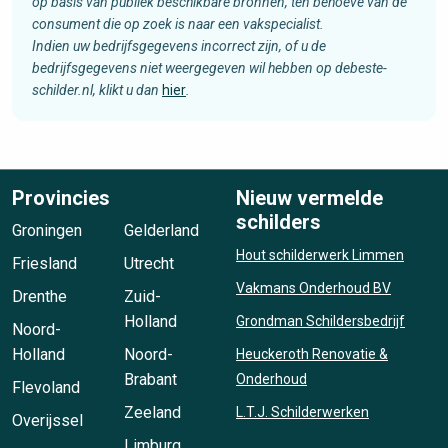
op basis van publiek beschikbare bronnen, ten behoeve van de
consument die op zoek is naar een vakspecialist.
Indien uw bedrijfsgegevens incorrect zijn, of u de
bedrijfsgegevens niet weergegeven wil hebben op debeste-
schilder.nl, klikt u dan
hier
.
Provincies
Nieuw vermelde
schilders
Groningen
Gelderland
Hout schilderwerk Limmen
Friesland
Utrecht
Vakmans Onderhoud BV
Drenthe
Zuid-
Holland
Grondman Schildersbedrijf
Noord-
Holland
Noord-
Heuckeroth Renovatie &
Brabant
Onderhoud
Flevoland
Zeeland
L.T.J. Schilderwerken
Overijssel
Limburg