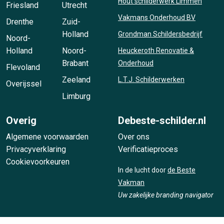
Hout schilderwerk Limmen
Friesland
Utrecht
Vakmans Onderhoud BV
Drenthe
Zuid-
Holland
Grondman Schildersbedrijf
Noord-
Holland
Noord-
Heuckeroth Renovatie &
Brabant
Onderhoud
Flevoland
Zeeland
L.T.J. Schilderwerken
Overijssel
Limburg
Overig
Debeste-schilder.nl
Algemene voorwaarden
Over ons
Privacyverklaring
Verificatieproces
Cookievoorkeuren
In de lucht door
de Beste
Vakman
Uw zakelijke branding navigator