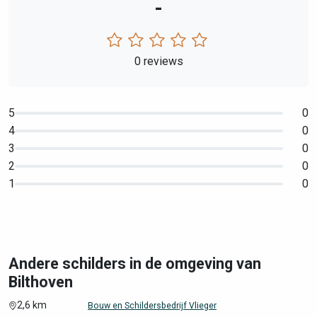
-
0 reviews
5
0
4
0
3
0
2
0
1
0
Andere schilders in de omgeving van
Bilthoven
2,6 km
Bouw en Schildersbedrijf Vlieger