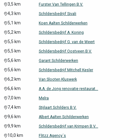
3,5 km
Furster Van Tellingen B.V.
4,3 km
Schildersbedrijf Sivali
5,1 km
Koen Aalten Schilderwerken
5,2 km
Schildersbedrijf A. Koning
5,5 km
Schildersbedrijf G. van de Weert
5,5 km
Schildersbedrijf Oostveen B.V.
5,6 km
Garant Schilderwerken
5,6 km
Schildersbedrijf Mitchell Kesler
6,2 km
Van Slooten Kluswerk
6,6 km
A.A. de Jong renovatie restaurat...
7,0 km
Melra
7,4 km
Stijlaart Schilders B.V.
9,6 km
Albert Aalten Schilderwerken
9,9 km
Schildersbedrijf van Krimpen B.V...
10,0 km
Flitzz Agency´s