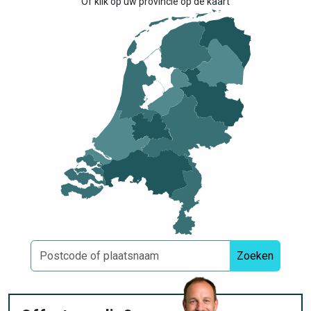
Of klik op uw provincie op de kaart
Zoeken