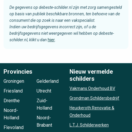
De gegevens op debeste-schilder.nl zijn met zorg samengesteld
op basis van publiek beschikbare bronnen, ten behoeve van de
consument die op zoek is naar een vakspecialist.
Indien uw bedrijfsgegevens incorrect zijn, of u de
bedrijfsgegevens niet weergegeven wil hebben op debeste-
schilder.nl, klikt u dan
hier
.
Provincies
Nieuw vermelde
schilders
Groningen
Gelderland
Vakmans Onderhoud BV
Friesland
Utrecht
Grondman Schildersbedrijf
Drenthe
Zuid-
Holland
Heuckeroth Renovatie &
Noord-
Onderhoud
Holland
Noord-
Brabant
L.T.J. Schilderwerken
Flevoland