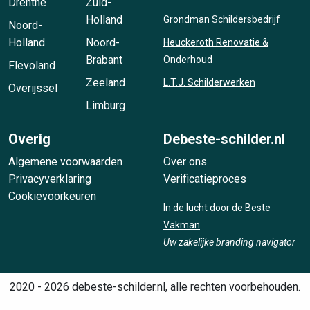
Drenthe
Zuid-
Holland
Grondman Schildersbedrijf
Noord-
Holland
Noord-
Heuckeroth Renovatie &
Brabant
Onderhoud
Flevoland
Zeeland
L.T.J. Schilderwerken
Overijssel
Limburg
Overig
Debeste-schilder.nl
Algemene voorwaarden
Over ons
Privacyverklaring
Verificatieproces
Cookievoorkeuren
In de lucht door
de Beste
Vakman
Uw zakelijke branding navigator
2020 - 2026 debeste-schilder.nl, alle rechten voorbehouden.