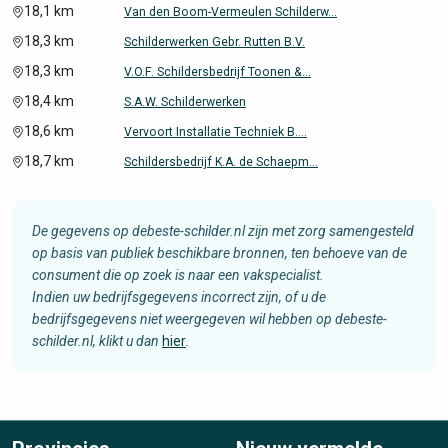
18,1 km
Van den Boom-Vermeulen Schilderw...
18,3 km
Schilderwerken Gebr. Rutten B.V.
18,3 km
V.O.F. Schildersbedrijf Toonen &...
18,4 km
S.A.W. Schilderwerken
18,6 km
Vervoort Installatie Techniek B....
18,7 km
Schildersbedrijf K.A. de Schaepm...
De gegevens op debeste-schilder.nl zijn met zorg samengesteld
op basis van publiek beschikbare bronnen, ten behoeve van de
consument die op zoek is naar een vakspecialist.
Indien uw bedrijfsgegevens incorrect zijn, of u de
bedrijfsgegevens niet weergegeven wil hebben op debeste-
schilder.nl, klikt u dan
hier
.