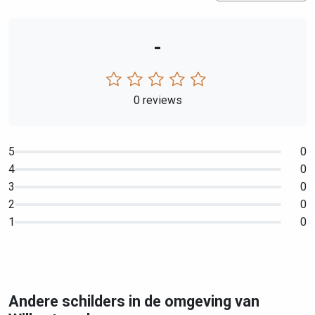
-
0 reviews
5
0
4
0
3
0
2
0
1
0
Andere schilders in de omgeving van