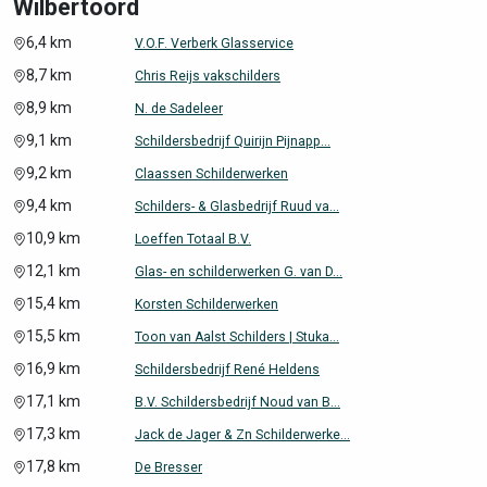
Wilbertoord
6,4 km
V.O.F. Verberk Glasservice
8,7 km
Chris Reijs vakschilders
8,9 km
N. de Sadeleer
9,1 km
Schildersbedrijf Quirijn Pijnapp...
9,2 km
Claassen Schilderwerken
9,4 km
Schilders- & Glasbedrijf Ruud va...
10,9 km
Loeffen Totaal B.V.
12,1 km
Glas- en schilderwerken G. van D...
15,4 km
Korsten Schilderwerken
15,5 km
Toon van Aalst Schilders | Stuka...
16,9 km
Schildersbedrijf René Heldens
17,1 km
B.V. Schildersbedrijf Noud van B...
17,3 km
Jack de Jager & Zn Schilderwerke...
17,8 km
De Bresser