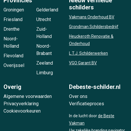
Provincies
Nieuw vermelde
schilders
Groningen
Gelderland
Vakmans Onderhoud BV
Friesland
Utrecht
Grondman Schildersbedrijf
Drenthe
Zuid-
Holland
Heuckeroth Renovatie &
Noord-
Onderhoud
Holland
Noord-
Brabant
L.T.J. Schilderwerken
Flevoland
Zeeland
VGO Garant BV
Overijssel
Limburg
Overig
Debeste-schilder.nl
Algemene voorwaarden
Over ons
Privacyverklaring
Verificatieproces
Cookievoorkeuren
In de lucht door
de Beste
Vakman
Uw zakelijke branding navigator