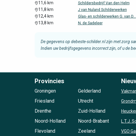
11,6 km
Schildersbedrijf Van den Helm
11,8 km
J van Nuland Schilderwerken
12,4 km
Glas- en schilderwerken G. van D...
13,8 km
N. de Sadeleer
De gegevens op debeste-schilder.nl zijn met zorg s
Indien uw bedrijfsgegevens incorrect zijn, of u de b
Provincies
Nieu
Groningen
Gelderland
Vakman
Friesland
Utrecht
Grondma
Drenthe
Zuid-Holland
Heucke
Noord-Holland
Noord-Brabant
L.T.J. 
Flevoland
Zeeland
VGO Ga