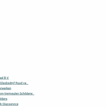
al B.V.
 Glasbedrijf Ruud va...
derwerken
m-Vermeulen Schilderw...
lders
rk Glasservice