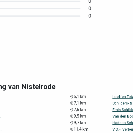
0
0
0
ng van Nistelrode
5,1 km
Loeffen Tota
7,1 km
Schilders- &
7,6 km
Ernis Schil
9,5 km
.
Van den Boo
9,7 km
Hadeco Schi
11,4 km
..
V.O.F. Verbe