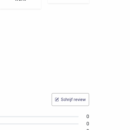
Schrijf review
0
0