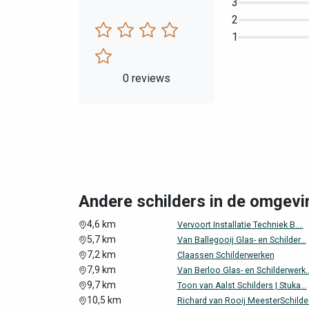
3
2
1
0 reviews
Andere schilders in de omgevi
4,6 km
Vervoort Installatie Techniek B....
5,7 km
Van Ballegooij Glas- en Schilder...
7,2 km
Claassen Schilderwerken
7,9 km
Van Berloo Glas- en Schilderwerk..
9,7 km
Toon van Aalst Schilders | Stuka...
10,5 km
Richard van Rooij MeesterSchilde.