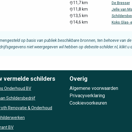
11,7 km
De Bresser
11,8 km
Jelle van M
13,5 km
Schildersbed
14,6 km
Koks Glas- e
amengesteld op basis van publiek beschikbare bronnen, ten behoeve van de 
edrijfsgegevens niet weergegeven wil hebben op debeste-schilder.nl, klikt u
w vermelde schilders
Overig
Algemene voorwaarden
s Onderhoud BV
Privacyverklaring
n Schildersbedrijf
Cookievoorkeuren
roth Renovatie & Onderhoud
Schilderwerken
rant BV