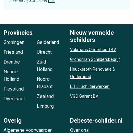
schilder.nl, klikt u dan
hier
.
Provincies
Nieuw vermelde
schilders
Groningen
Gelderland
Vakmans Onderhoud BV
Friesland
Utrecht
Grondman Schildersbedrijf
Drenthe
Zuid-
Holland
Heuckeroth Renovatie &
Noord-
Onderhoud
Holland
Noord-
Brabant
L.T.J. Schilderwerken
Flevoland
Zeeland
VGO Garant BV
Overijssel
Limburg
Overig
Debeste-schilder.nl
Algemene voorwaarden
Over ons