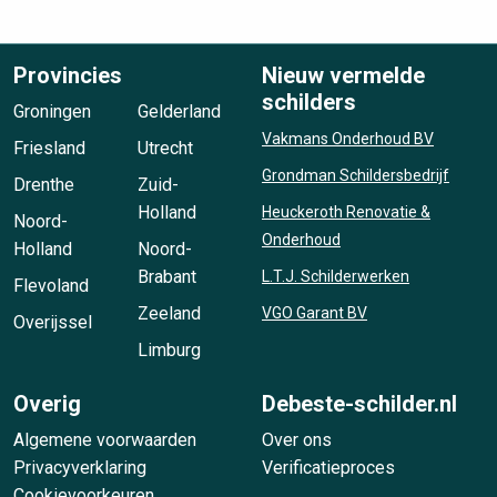
Provincies
Nieuw vermelde
schilders
Groningen
Gelderland
Vakmans Onderhoud BV
Friesland
Utrecht
Grondman Schildersbedrijf
Drenthe
Zuid-
Holland
Heuckeroth Renovatie &
Noord-
Onderhoud
Holland
Noord-
Brabant
L.T.J. Schilderwerken
Flevoland
Zeeland
VGO Garant BV
Overijssel
Limburg
Overig
Debeste-schilder.nl
Algemene voorwaarden
Over ons
Privacyverklaring
Verificatieproces
Cookievoorkeuren