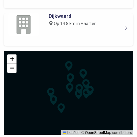
Dijkwaard
Op 14.8 km in Haaften
+
−
Leaflet
|
©
OpenStreetMap
contributors