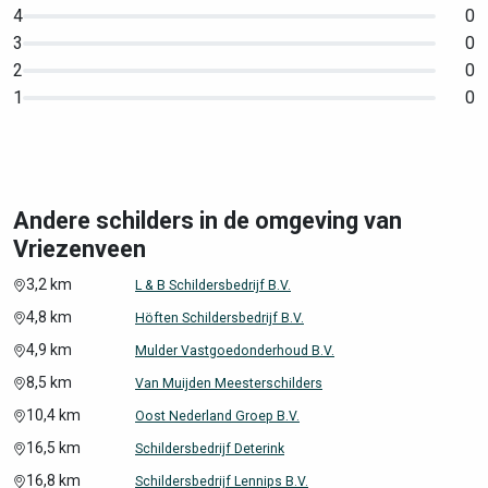
4
0
3
0
2
0
1
0
Andere schilders in de omgeving van
Vriezenveen
3,2 km
L & B Schildersbedrijf B.V.
4,8 km
Höften Schildersbedrijf B.V.
4,9 km
Mulder Vastgoedonderhoud B.V.
8,5 km
Van Muijden Meesterschilders
10,4 km
Oost Nederland Groep B.V.
16,5 km
Schildersbedrijf Deterink
16,8 km
Schildersbedrijf Lennips B.V.