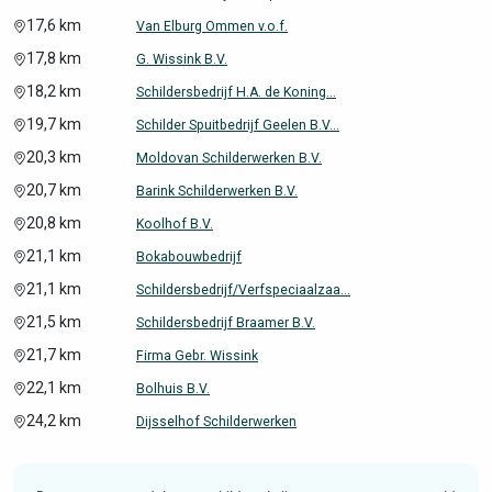
17,6 km
Van Elburg Ommen v.o.f.
17,8 km
G. Wissink B.V.
18,2 km
Schildersbedrijf H.A. de Koning...
19,7 km
Schilder Spuitbedrijf Geelen B.V...
20,3 km
Moldovan Schilderwerken B.V.
20,7 km
Barink Schilderwerken B.V.
20,8 km
Koolhof B.V.
21,1 km
Bokabouwbedrijf
21,1 km
Schildersbedrijf/Verfspeciaalzaa...
21,5 km
Schildersbedrijf Braamer B.V.
21,7 km
Firma Gebr. Wissink
22,1 km
Bolhuis B.V.
24,2 km
Dijsselhof Schilderwerken