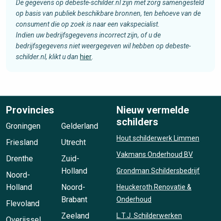
De gegevens op debeste-schilder.nl zijn met zorg samengesteld
op basis van publiek beschikbare bronnen, ten behoeve van de
consument die op zoek is naar een vakspecialist.
Indien uw bedrijfsgegevens incorrect zijn, of u de
bedrijfsgegevens niet weergegeven wil hebben op debeste-
schilder.nl, klikt u dan
hier
.
Provincies
Nieuw vermelde
schilders
Groningen
Gelderland
Hout schilderwerk Limmen
Friesland
Utrecht
Vakmans Onderhoud BV
Drenthe
Zuid-
Holland
Grondman Schildersbedrijf
Noord-
Holland
Noord-
Heuckeroth Renovatie &
Brabant
Onderhoud
Flevoland
Zeeland
L.T.J. Schilderwerken
Overijssel