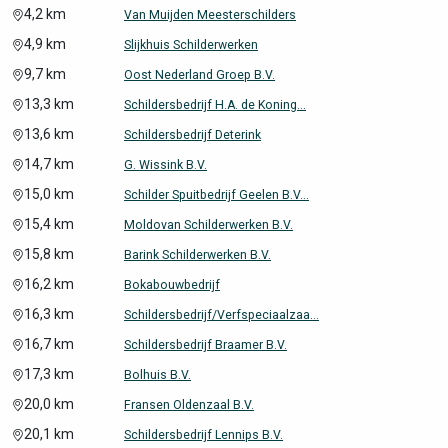
4,2 km
Van Muijden Meesterschilders
4,9 km
Slijkhuis Schilderwerken
9,7 km
Oost Nederland Groep B.V.
13,3 km
Schildersbedrijf H.A. de Koning...
13,6 km
Schildersbedrijf Deterink
14,7 km
G. Wissink B.V.
15,0 km
Schilder Spuitbedrijf Geelen B.V...
15,4 km
Moldovan Schilderwerken B.V.
15,8 km
Barink Schilderwerken B.V.
16,2 km
Bokabouwbedrijf
16,3 km
Schildersbedrijf/Verfspeciaalzaa...
16,7 km
Schildersbedrijf Braamer B.V.
17,3 km
Bolhuis B.V.
20,0 km
Fransen Oldenzaal B.V.
20,1 km
Schildersbedrijf Lennips B.V.