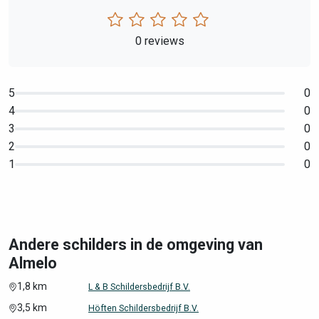
0 reviews
5
0
4
0
3
0
2
0
1
0
Andere schilders in de omgeving van
Almelo
1,8 km
L & B Schildersbedrijf B.V.
3,5 km
Höften Schildersbedrijf B.V.