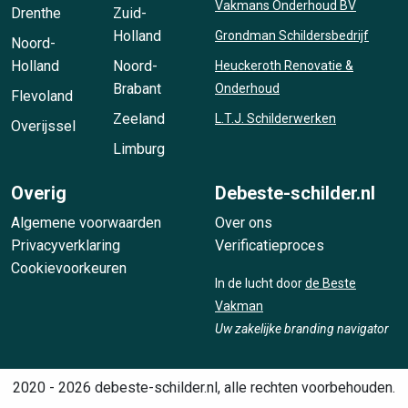
Vakmans Onderhoud BV
Drenthe
Zuid-
Holland
Grondman Schildersbedrijf
Noord-
Holland
Noord-
Heuckeroth Renovatie &
Brabant
Onderhoud
Flevoland
Zeeland
L.T.J. Schilderwerken
Overijssel
Limburg
Overig
Debeste-schilder.nl
Algemene voorwaarden
Over ons
Privacyverklaring
Verificatieproces
Cookievoorkeuren
In de lucht door
de Beste
Vakman
Uw zakelijke branding navigator
2020 - 2026 debeste-schilder.nl, alle rechten voorbehouden.