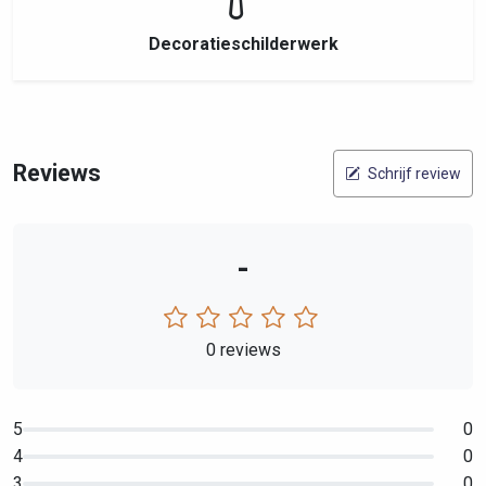
Decoratieschilderwerk
Reviews
Schrijf review
-
0 reviews
5
0
4
0
3
0