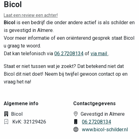
Bicol
Laat een review een achter!
Leaflet
|
©
OpenStreetMap
contributors
Bicol
is een bedrijf die onder andere actief is als schilder en
is gevestigd in Almere.
Voor meer informatie of een oriënterend gesprek staat Bicol
u graag te woord.
Dat kan telefonisch via
06 27208134
of
via mail
.
Staat er niet tussen wat je zoekt? Dat betekend niet dat
Bicol dit niet doet! Neem bij twijfel gewoon contact op en
vraag het na!
Algemene info
Contactgegevens
Bicol
Gevestigd in Almere
KvK: 32129426
06 27208134
www.bicol-schilder.nl