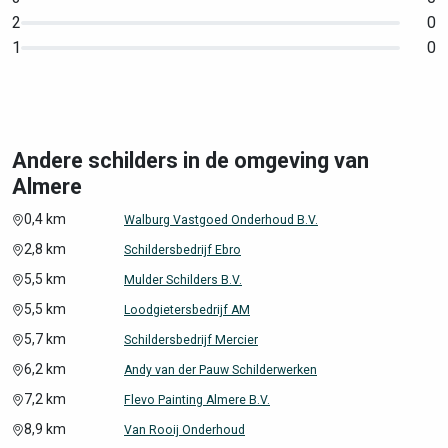
2
0
1
0
Andere schilders in de omgeving van
Almere
0,4 km
Walburg Vastgoed Onderhoud B.V.
2,8 km
Schildersbedrijf Ebro
5,5 km
Mulder Schilders B.V.
5,5 km
Loodgietersbedrijf AM
5,7 km
Schildersbedrijf Mercier
6,2 km
Andy van der Pauw Schilderwerken
7,2 km
Flevo Painting Almere B.V.
8,9 km
Van Rooij Onderhoud