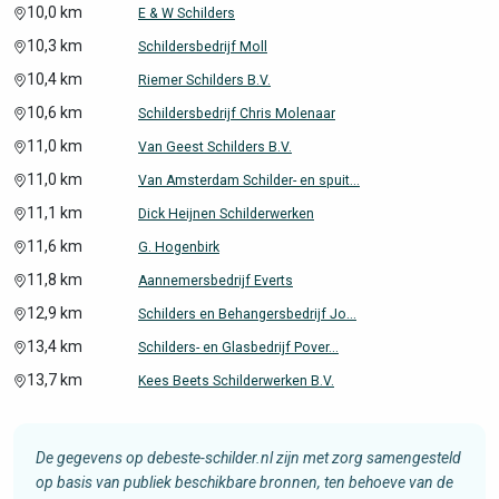
10,0 km
E & W Schilders
10,3 km
Schildersbedrijf Moll
10,4 km
Riemer Schilders B.V.
10,6 km
Schildersbedrijf Chris Molenaar
11,0 km
Van Geest Schilders B.V.
11,0 km
Van Amsterdam Schilder- en spuit...
11,1 km
Dick Heijnen Schilderwerken
11,6 km
G. Hogenbirk
11,8 km
Aannemersbedrijf Everts
12,9 km
Schilders en Behangersbedrijf Jo...
13,4 km
Schilders- en Glasbedrijf Pover...
13,7 km
Kees Beets Schilderwerken B.V.
De gegevens op debeste-schilder.nl zijn met zorg samengesteld
op basis van publiek beschikbare bronnen, ten behoeve van de