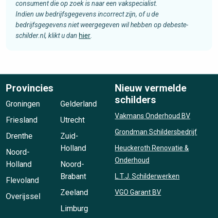
consument die op zoek is naar een vakspecialist.
Indien uw bedrijfsgegevens incorrect zijn, of u de
bedrijfsgegevens niet weergegeven wil hebben op debeste-
schilder.nl, klikt u dan
hier
.
Provincies
Nieuw vermelde
schilders
Groningen
Gelderland
Vakmans Onderhoud BV
Friesland
Utrecht
Grondman Schildersbedrijf
Drenthe
Zuid-
Holland
Heuckeroth Renovatie &
Noord-
Onderhoud
Holland
Noord-
Brabant
L.T.J. Schilderwerken
Flevoland
Zeeland
VGO Garant BV
Overijssel
Limburg