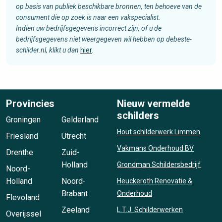
op basis van publiek beschikbare bronnen, ten behoeve van de
consument die op zoek is naar een vakspecialist.
Indien uw bedrijfsgegevens incorrect zijn, of u de
bedrijfsgegevens niet weergegeven wil hebben op debeste-
schilder.nl, klikt u dan
hier
.
Provincies
Nieuw vermelde
schilders
Groningen
Gelderland
Hout schilderwerk Limmen
Friesland
Utrecht
Vakmans Onderhoud BV
Drenthe
Zuid-
Holland
Grondman Schildersbedrijf
Noord-
Holland
Noord-
Heuckeroth Renovatie &
Brabant
Onderhoud
Flevoland
Zeeland
L.T.J. Schilderwerken
Overijssel