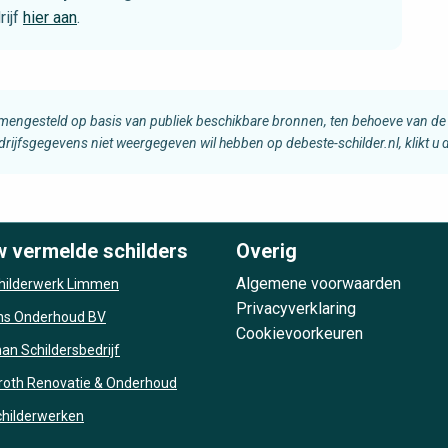
rijf
hier aan
.
amengesteld op basis van publiek beschikbare bronnen, ten behoeve van de 
edrijfsgegevens niet weergegeven wil hebben op debeste-schilder.nl, klikt u
w vermelde schilders
Overig
Algemene voorwaarden
hilderwerk Limmen
Privacyverklaring
s Onderhoud BV
Cookievoorkeuren
n Schildersbedrijf
roth Renovatie & Onderhoud
Schilderwerken