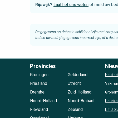
Rijswijk?
Laat het ons weten
of meld uw bed
De gegevens op debeste-schilder.nl zijn met zorg s
Indien uw bedrijfsgegevens incorrect zijn, of u de b
Provincies
Nieu
Groningen
Gelderland
Hout sc
Friesland
Utrecht
Vakman
Drenthe
Zuid-Holland
Grondma
Noord-Holland
Noord-Brabant
Heucke
Flevoland
Zeeland
L.T.J. 