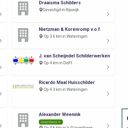
Draaisma Schilders
Gevestigd in Rijswijk
Nietzman & Korenromp v.o.f.
Op 3.6 km in Wateringen
J. van Scheijndel Schilderwerken
Op 4 km in Delft
Ricardo Maal Huisschilder
Op 4.3 km in Wateringen
Alexander Weenink
Geverifieerd
Op 4.6 km in 's-Gravenhage