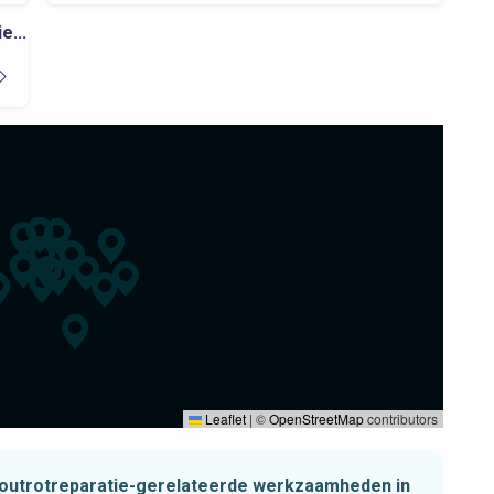
e...
Leaflet
|
©
OpenStreetMap
contributors
 houtrotreparatie-gerelateerde werkzaamheden in