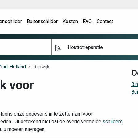
enschilder
Buitenschilder
Kosten
FAQ
Contact
Houtrotreparatie
Zuid-Holland
Rijswijk
O
jk voor
Bin
Bui
olgens onze gegevens in te zetten zijn voor
den. Dit betekend niet dat de overig vermelde
schilders
zou u moeten navragen.