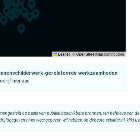
Leaflet
|
©
OpenStreetMap
contributors
t binnenschilderwerk-gerelateerde werkzaamheden
edrijf
hier aan
.
amengesteld op basis van publiek beschikbare bronnen, ten behoeve van de 
edrijfsgegevens niet weergegeven wil hebben op debeste-schilder.nl, klikt u