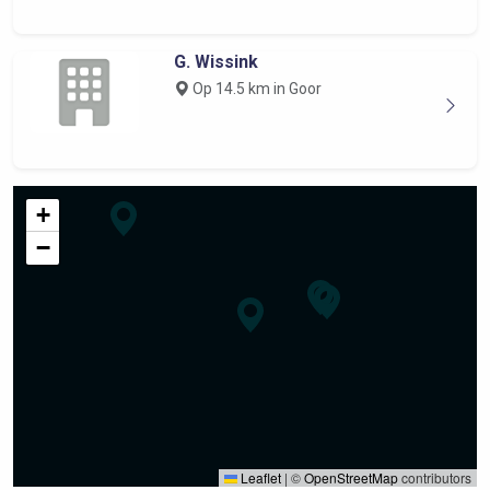
G. Wissink
Op 14.5 km in Goor
+
−
Leaflet
|
©
OpenStreetMap
contributors