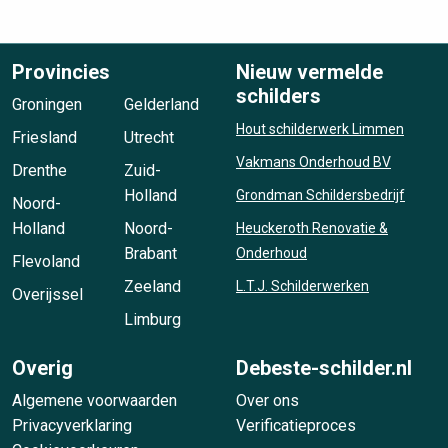
Provincies
Nieuw vermelde
schilders
Groningen
Gelderland
Hout schilderwerk Limmen
Friesland
Utrecht
Vakmans Onderhoud BV
Drenthe
Zuid-
Holland
Grondman Schildersbedrijf
Noord-
Holland
Noord-
Heuckeroth Renovatie &
Brabant
Onderhoud
Flevoland
Zeeland
L.T.J. Schilderwerken
Overijssel
Limburg
Overig
Debeste-schilder.nl
Algemene voorwaarden
Over ons
Privacyverklaring
Verificatieproces