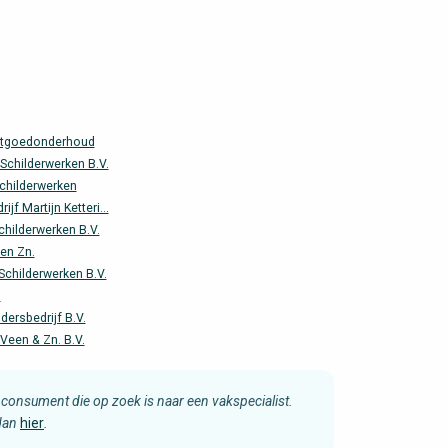
stgoedonderhoud
childerwerken B.V.
childerwerken
ijf Martijn Ketteri...
hilderwerken B.V.
en Zn.
Schilderwerken B.V.
.
dersbedrijf B.V.
 Veen & Zn. B.V.
consument die op zoek is naar een vakspecialist.
 dan
hier
.