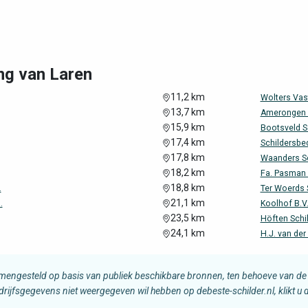
ng van Laren
11,2 km
Wolters Va
13,7 km
Amerongen S
15,9 km
Bootsveld S
17,4 km
Schildersbedr
17,8 km
Waanders Sc
18,2 km
Fa. Pasman 
18,8 km
.
Ter Woerds 
21,1 km
.
Koolhof B.V
23,5 km
Höften Schil
24,1 km
H.J. van der
amengesteld op basis van publiek beschikbare bronnen, ten behoeve van de 
edrijfsgegevens niet weergegeven wil hebben op debeste-schilder.nl, klikt u