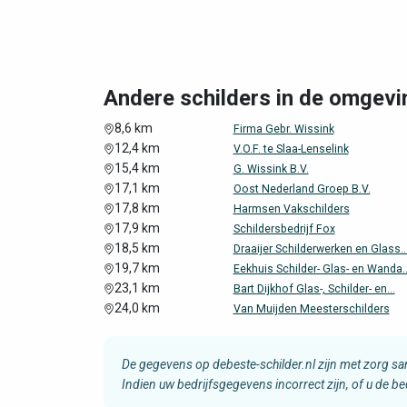
Andere schilders in de omgevi
8,6 km
Firma Gebr. Wissink
12,4 km
V.O.F. te Slaa-Lenselink
15,4 km
G. Wissink B.V.
17,1 km
Oost Nederland Groep B.V.
17,8 km
Harmsen Vakschilders
17,9 km
Schildersbedrijf Fox
18,5 km
Draaijer Schilderwerken en Glass..
19,7 km
Eekhuis Schilder- Glas- en Wanda..
23,1 km
Bart Dijkhof Glas-, Schilder- en...
24,0 km
Van Muijden Meesterschilders
De gegevens op debeste-schilder.nl zijn met zorg s
Indien uw bedrijfsgegevens incorrect zijn, of u de b