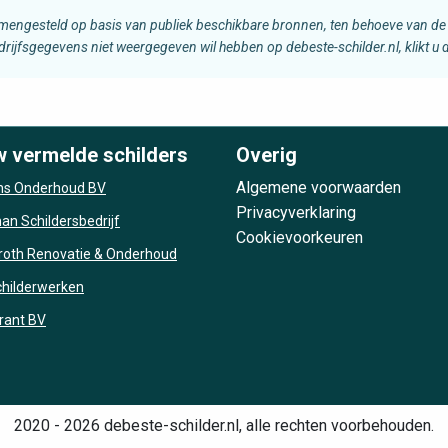
amengesteld op basis van publiek beschikbare bronnen, ten behoeve van de 
edrijfsgegevens niet weergegeven wil hebben op debeste-schilder.nl, klikt u
w vermelde schilders
Overig
Algemene voorwaarden
s Onderhoud BV
Privacyverklaring
n Schildersbedrijf
Cookievoorkeuren
roth Renovatie & Onderhoud
Schilderwerken
rant BV
2020 - 2026 debeste-schilder.nl, alle rechten voorbehouden.