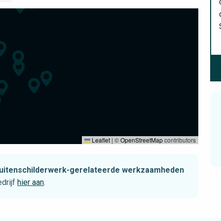
Leaflet
|
©
OpenStreetMap
contributors
t buitenschilderwerk-gerelateerde werkzaamheden
drijf
hier aan
.