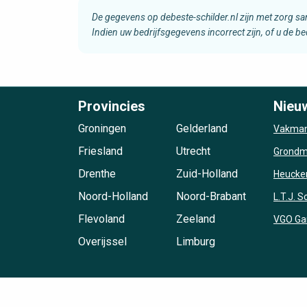
De gegevens op debeste-schilder.nl zijn met zorg s
Indien uw bedrijfsgegevens incorrect zijn, of u de b
Provincies
Nieu
Groningen
Gelderland
Vakman
Friesland
Utrecht
Grondma
Drenthe
Zuid-Holland
Heucke
Noord-Holland
Noord-Brabant
L.T.J. 
Flevoland
Zeeland
VGO Ga
Overijssel
Limburg