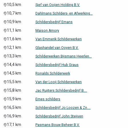
10,5 km
Sjef van Ooijen Holding B.V.
10,7 km
Dahlmans Schilders- en Afwerking...
10,9 km
Schildersbedrijf Emans
11,1 km
Maison Amory
11,6 km
Van Emmerik Schilderwerken
12,1 km
Glashandel van Ooyen B.V.
13,3 km
Schilderwerken Bijsmans Heerlen...
14,4 km
Schildersbedrijf Hub Graus
14,5 km
Ronalds Schilderwerk
15,5 km
Van der Looij Schilderwerken
15,8 km
Jac Ruijters Schildersbedrijf B....
15,9 km
Ernes schilders
16,5 km
Schildersbedrijf Jo Loozen & Zn....
16,9 km
Schildersbedrijf John Steijven
17,1 km
Pasmans Bouw Beheer B.V.