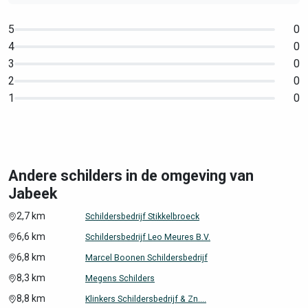
5
0
4
0
3
0
2
0
1
0
Andere schilders in de omgeving van
Jabeek
2,7 km
Schildersbedrijf Stikkelbroeck
6,6 km
Schildersbedrijf Leo Meures B.V.
6,8 km
Marcel Boonen Schildersbedrijf
8,3 km
Megens Schilders
8,8 km
Klinkers Schildersbedrijf & Zn....