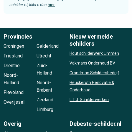
schilder.nl, klikt u dan
hier
.
Provincies
Nieuw vermelde
schilders
Groningen
Gelderland
Hout schilderwerk Limmen
Friesland
Utrecht
Vakmans Onderhoud BV
Drenthe
Zuid-
Holland
Grondman Schildersbedrijf
Noord-
Holland
Noord-
Heuckeroth Renovatie &
Brabant
Onderhoud
Flevoland
Zeeland
L.T.J. Schilderwerken
Overijssel
Limburg
Overig
Debeste-schilder.nl