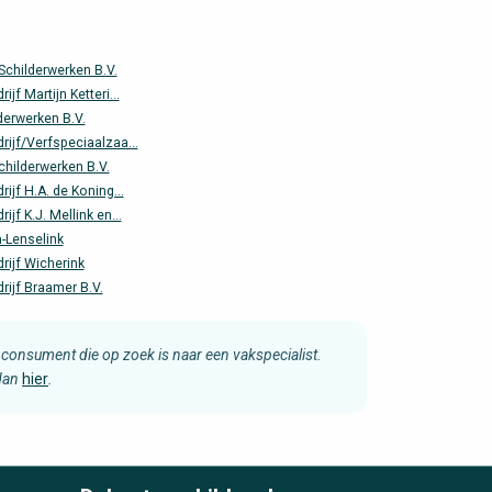
Schilderwerken B.V.
ijf Martijn Ketteri...
derwerken B.V.
rijf/Verfspeciaalzaa...
hilderwerken B.V.
rijf H.A. de Koning...
ijf K.J. Mellink en...
a-Lenselink
rijf Wicherink
rijf Braamer B.V.
consument die op zoek is naar een vakspecialist.
 dan
hier
.