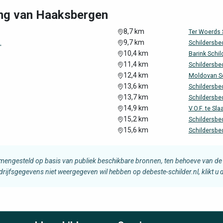
ing van Haaksbergen
8,7 km
Ter Woerds 
9,7 km
.
Schildersbedr
10,4 km
Barink Schil
11,4 km
Schildersbed
12,4 km
Moldovan Sc
13,6 km
Schildersbed
13,7 km
Schildersbedr
14,9 km
V.O.F. te Sla
15,2 km
Schildersbed
15,6 km
Schildersbed
amengesteld op basis van publiek beschikbare bronnen, ten behoeve van de 
edrijfsgegevens niet weergegeven wil hebben op debeste-schilder.nl, klikt u