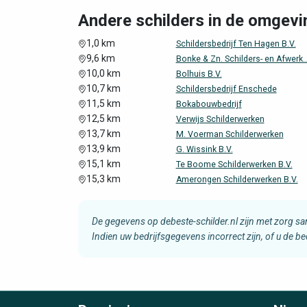
Andere schilders in de omgev
1,0 km
Schildersbedrijf Ten Hagen B.V.
9,6 km
Bonke & Zn. Schilders- en Afwerk..
10,0 km
Bolhuis B.V.
10,7 km
Schildersbedrijf Enschede
11,5 km
Bokabouwbedrijf
12,5 km
Verwijs Schilderwerken
13,7 km
M. Voerman Schilderwerken
13,9 km
G. Wissink B.V.
15,1 km
Te Boome Schilderwerken B.V.
15,3 km
Amerongen Schilderwerken B.V.
De gegevens op debeste-schilder.nl zijn met zorg s
Indien uw bedrijfsgegevens incorrect zijn, of u de b