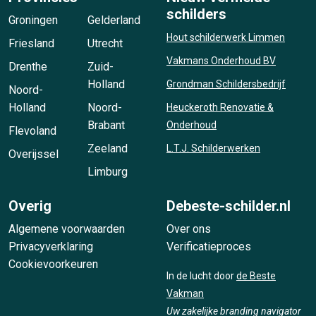
schilders
Groningen
Gelderland
Hout schilderwerk Limmen
Friesland
Utrecht
Vakmans Onderhoud BV
Drenthe
Zuid-
Holland
Grondman Schildersbedrijf
Noord-
Holland
Noord-
Heuckeroth Renovatie &
Brabant
Onderhoud
Flevoland
Zeeland
L.T.J. Schilderwerken
Overijssel
Limburg
Overig
Debeste-schilder.nl
Algemene voorwaarden
Over ons
Privacyverklaring
Verificatieproces
Cookievoorkeuren
In de lucht door
de Beste
Vakman
Uw zakelijke branding navigator