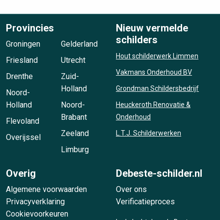
Provincies
Nieuw vermelde
schilders
Groningen
Gelderland
Hout schilderwerk Limmen
Friesland
Utrecht
Vakmans Onderhoud BV
Drenthe
Zuid-
Holland
Grondman Schildersbedrijf
Noord-
Holland
Noord-
Heuckeroth Renovatie &
Brabant
Onderhoud
Flevoland
Zeeland
L.T.J. Schilderwerken
Overijssel
Limburg
Overig
Debeste-schilder.nl
Algemene voorwaarden
Over ons
Privacyverklaring
Verificatieproces
Cookievoorkeuren