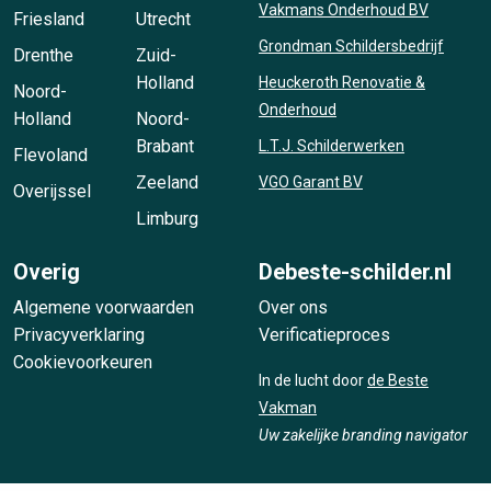
Vakmans Onderhoud BV
Friesland
Utrecht
Grondman Schildersbedrijf
Drenthe
Zuid-
Holland
Heuckeroth Renovatie &
Noord-
Onderhoud
Holland
Noord-
Brabant
L.T.J. Schilderwerken
Flevoland
Zeeland
VGO Garant BV
Overijssel
Limburg
Overig
Debeste-schilder.nl
Algemene voorwaarden
Over ons
Privacyverklaring
Verificatieproces
Cookievoorkeuren
In de lucht door
de Beste
Vakman
Uw zakelijke branding navigator