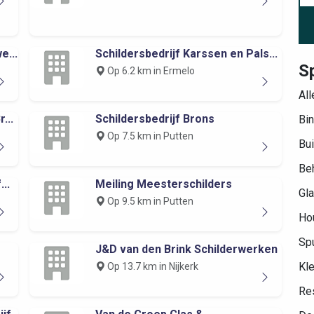
e...
Schildersbedrijf Karssen en Pals...
S
Op 6.2 km in Ermelo
All
...
Schildersbedrijf Brons
Bin
Op 7.5 km in Putten
Bui
Be
..
Meiling Meesterschilders
Gla
Op 9.5 km in Putten
Hou
Spu
J&D van den Brink Schilderwerken
Kle
Op 13.7 km in Nijkerk
Res