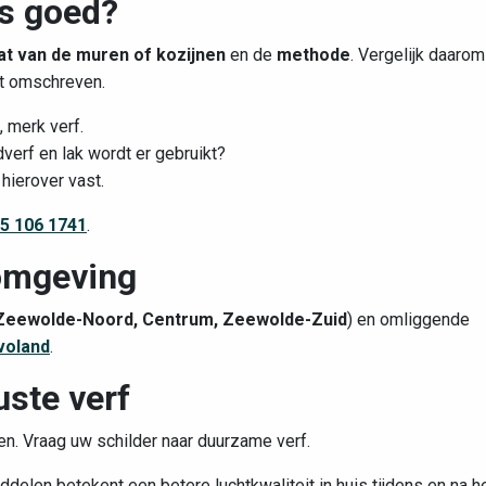
es goed?
at van de muren of kozijnen
en de
methode
. Vergelijk daarom
at omschreven.
, merk verf.
verf en lak wordt er gebruikt?
hierover vast.
5 106 1741
.
 omgeving
Zeewolde-Noord, Centrum, Zeewolde-Zuid
) en omliggende
voland
.
ste verf
n. Vraag uw schilder naar duurzame verf.
elen betekent een betere luchtkwaliteit in huis tijdens en na h