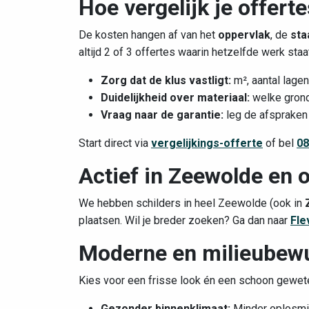
Hoe vergelijk je offert
De kosten hangen af van het
oppervlak
, de
sta
altijd 2 of 3 offertes waarin hetzelfde werk sta
Zorg dat de klus vastligt:
m², aantal lagen
Duidelijkheid over materiaal:
welke grond
Vraag naar de garantie:
leg de afspraken 
Start direct via
vergelijkings-offerte
of bel
08
Actief in Zeewolde en
We hebben schilders in heel Zeewolde (ook in
plaatsen. Wil je breder zoeken? Ga dan naar
Fle
Moderne en milieubewu
Kies voor een frisse look én een schoon gewete
Gezonder binnenklimaat:
Minder oplosmidd