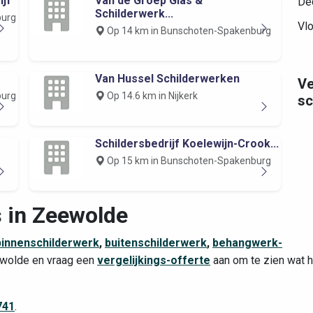
jf
Van de Groep Glas &
Dec
Schilderwerk...
burg
Vlo
Op 14 km in Bunschoten-Spakenburg
Van Hussel Schilderwerken
Ve
burg
Op 14.6 km in Nijkerk
sc
Schildersbedrijf Koelewijn-Crook...
Op 15 km in Bunschoten-Spakenburg
s in Zeewolde
binnenschilderwerk
,
buitenschilderwerk
,
behangwerk-
eewolde en vraag een
vergelijkings-offerte
aan om te zien wat h
741
.