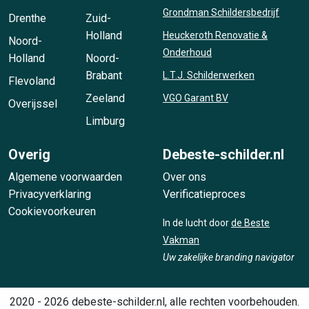
Grondman Schildersbedrijf
Drenthe
Zuid-
Holland
Heuckeroth Renovatie &
Noord-
Onderhoud
Holland
Noord-
Brabant
L.T.J. Schilderwerken
Flevoland
Zeeland
VGO Garant BV
Overijssel
Limburg
Overig
Debeste-schilder.nl
Algemene voorwaarden
Over ons
Privacyverklaring
Verificatieproces
Cookievoorkeuren
In de lucht door
de Beste
Vakman
Uw zakelijke branding navigator
2020 - 2026 debeste-schilder.nl, alle rechten voorbehouden.