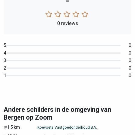
-
0 reviews
5
0
4
0
3
0
2
0
1
0
Andere schilders in de omgeving van
Bergen op Zoom
1,5 km
Koevoets Vastgoedonderhoud B.V.