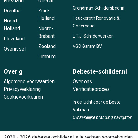
Friesland
Utrecht
Grondman Schildersbedrijf
Drenthe
Zuid-
Holland
Heuckeroth Renovatie &
Noord-
Onderhoud
Holland
Noord-
Brabant
L.T.J. Schilderwerken
Flevoland
Zeeland
VGO Garant BV
Overijssel
Limburg
Overig
Debeste-schilder.nl
Algemene voorwaarden
Over ons
Privacyverklaring
Verificatieproces
Cookievoorkeuren
In de lucht door
de Beste
Vakman
Uw zakelijke branding navigator
2020 - 2026 debeste-schilder.nl, alle rechten voorbehouden.