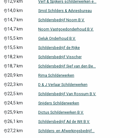
12,9 km
Verf & Spijkers schilderwerken e...
14,0 km
Smid Schilders & Adviesbureau
14,7 km
Schildersbedrijf Noom B.V.
14,7 km
Noom Vastgoedonderhoud B.V.
15,5 km
Geluk Onderhoud B.V.
15,5 km
Schildersbedrijf de Rijke
18,2 km
Schildersbedrijf Visscher
18,7 km
Schildersbedrijf Sjef van den Be...
20,9 km
Rima Schilderwerken
22,3 km
D & J Verlaar Schilderwerken
22,5 km
Schildersbedrijf Van Rossum B.V.
24,5 km
Snijders Schilderwerken
25,9 km
Dictus Schilderwerken B.V.
26,1 km
Schildersbedrijf Ad de Wit B.V.
27,2 km
Schilders- en Afwerkingsbedrijf...