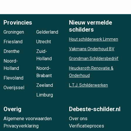
Provincies
Nieuw vermelde
schilders
Groningen
Gelderland
Hout schilderwerk Limmen
Friesland
Utrecht
Vakmans Onderhoud BV
Drenthe
Zuid-
Holland
Grondman Schildersbedrijf
Noord-
Holland
Noord-
Heuckeroth Renovatie &
Brabant
Onderhoud
Flevoland
Zeeland
L.T.J. Schilderwerken
Overijssel
Limburg
Overig
Debeste-schilder.nl
Algemene voorwaarden
Over ons
Privacyverklaring
Verificatieproces