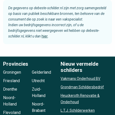
De gegevens op debeste-schilder.nl zijn met zorg samengesteld
op basis van publiek beschikbare bronnen, ten behoeve van de
consument die op zoek is naar een vakspecialist.
Indien uw bedrijfsgegevens incorrect zijn, of u de
bedrijfsgegevens niet weergegeven wil hebben op debeste-
schilder.nl, klikt u dan
hier
.
Provincies
Nieuw vermelde
schilders
Groningen
Gelderland
Vakmans Onderhoud BV
Friesland
Utrecht
Grondman Schildersbedrijf
Drenthe
Zuid-
Holland
Heuckeroth Renovatie &
Noord-
Onderhoud
Holland
Noord-
Brabant
L.T.J. Schilderwerken
Flevoland