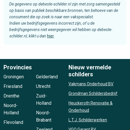
De gegevens op debeste-schilder.nl zijn met zorg samengesteld
op basis van publiek beschikbare bronnen, ten behoeve van de
consument die op zoek is naar een vakspecialist.
Indien uw bedrijfsgegevens incorrect zijn, of u de
bedrijfsgegevens niet weergegeven wil hebben op debeste-
schilder.nl, klikt u dan
hier
.
Provincies
Nieuw vermelde
schilders
Groningen
Gelderland
Vakmans Onderhoud BV
Friesland
Utrecht
Grondman Schildersbedrijf
Drenthe
Zuid-
Holland
Heuckeroth Renovatie &
Noord-
Onderhoud
Holland
Noord-
Brabant
L.T.J. Schilderwerken
Flevoland
Zeeland
VGO Garant BV